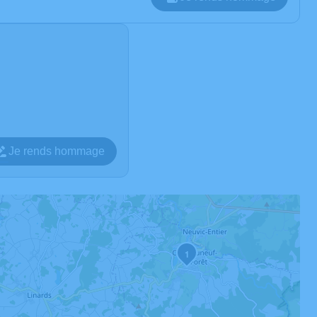
Je rends hommage
1