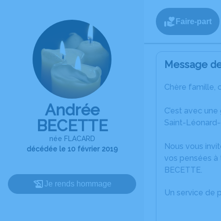
Faire-part
Message de 
Chère famille, 
Andrée
C’est avec une
BECETTE
Saint-Léonard-
née FLACARD
Nous vous invit
décédée le 10 février 2019
vos pensées à t
BECETTE.
Je rends hommage
Un service de 