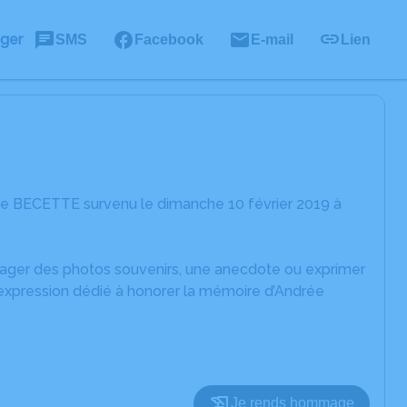
ager
SMS
Facebook
E-mail
Lien
ée BECETTE survenu le dimanche 10 février 2019 à
rtager des photos souvenirs, une anecdote ou exprimer
'expression dédié à honorer la mémoire d’Andrée
Je rends hommage