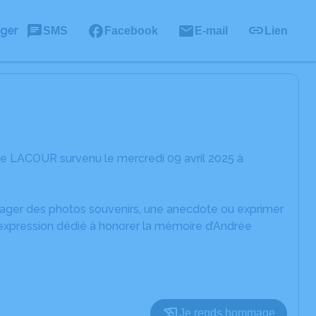
ager
SMS
Facebook
E-mail
Lien
ée LACOUR survenu le mercredi 09 avril 2025 à
rtager des photos souvenirs, une anecdote ou exprimer
'expression dédié à honorer la mémoire d’Andrée
Je rends hommage