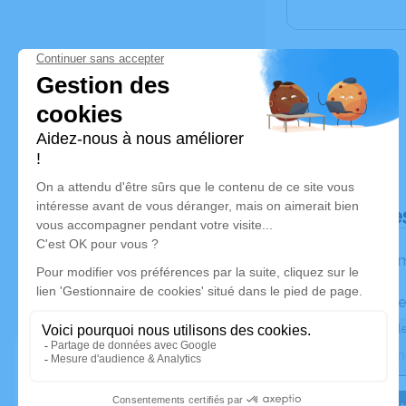
Déroulé de
Les inform
Activez une ale
Recevoir une ale