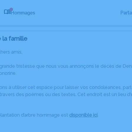
Part
Hommages
0
la famille
chers amis,
 grande tristesse que nous vous annonçons le décès de De
onorine.
ons à utiliser cet espace pour laisser vos condoléances, pa
travers des poèmes ou des textes. Cet endroit est un lieu d
plantation d’arbre hommage est
disponible ici
.