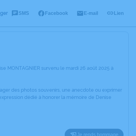
ager
SMS
Facebook
E-mail
Lien
nise MONTAGNIER survenu le mardi 26 août 2025 à
rtager des photos souvenirs, une anecdote ou exprimer
'expression dédié à honorer la mémoire de Denise
Je rends hommage