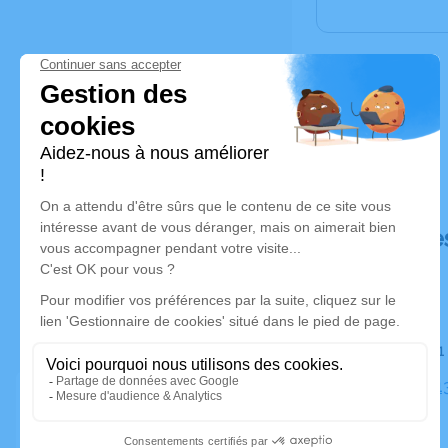
Déroulé de
Le lundi 
Église, 871