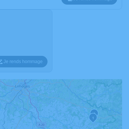
Je rends hommage
4
1