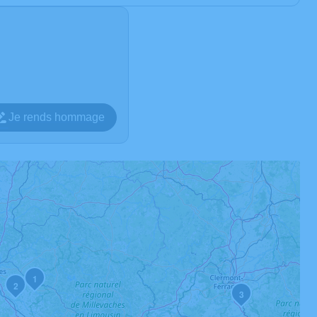
Je rends hommage
1
2
3