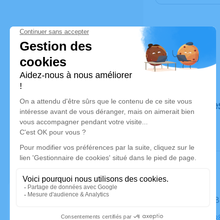
Déroulé de
Le lundi 
Église, 87