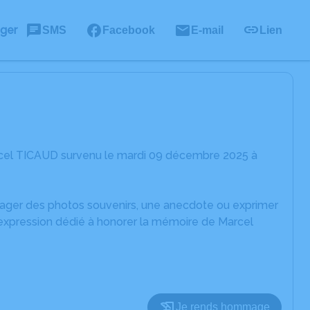
ager
SMS
Facebook
E-mail
Lien
rcel TICAUD survenu le mardi 09 décembre 2025 à
rtager des photos souvenirs, une anecdote ou exprimer
'expression dédié à honorer la mémoire de Marcel
Je rends hommage