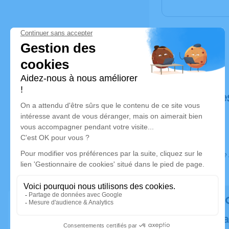
Déroulé de
Ce service 
Rendez h
Plantez un a