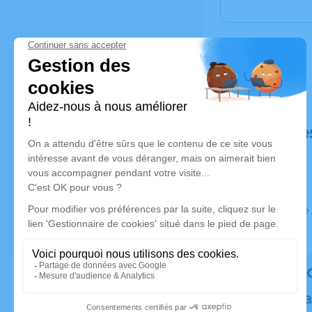
Déroulé de
Ce service 
Rendez h
Plantez un a