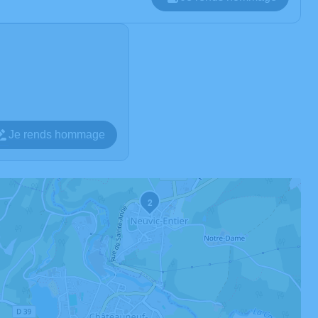
Je rends hommage
2