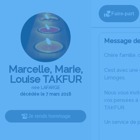
Faire-part
Message de 
Chère famille, 
Marcelle, Marie,
C’est avec une
Louise TAKFUR
Limoges.
née LAFARGE
Nous vous invit
décédée le 7 mars 2018
vos pensées à t
TAKFUR.
Je rends hommage
Un service de 