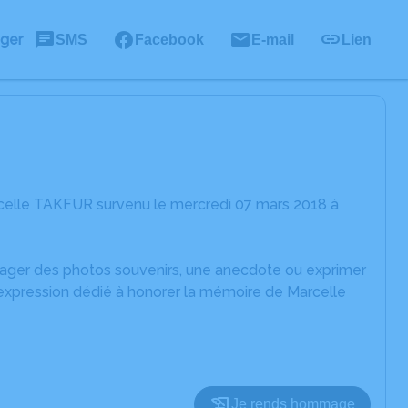
ager
SMS
Facebook
E-mail
Lien
celle TAKFUR survenu le mercredi 07 mars 2018 à
rtager des photos souvenirs, une anecdote ou exprimer
'expression dédié à honorer la mémoire de Marcelle
Je rends hommage