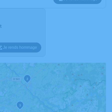
t
Je rends hommage
2
3