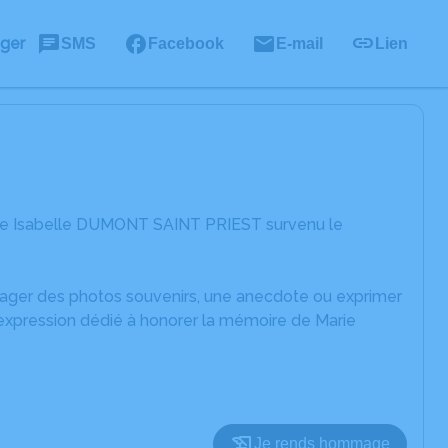
ager
SMS
Facebook
E-mail
Lien
rie Isabelle DUMONT SAINT PRIEST survenu le
rtager des photos souvenirs, une anecdote ou exprimer
'expression dédié à honorer la mémoire de Marie
Je rends hommage