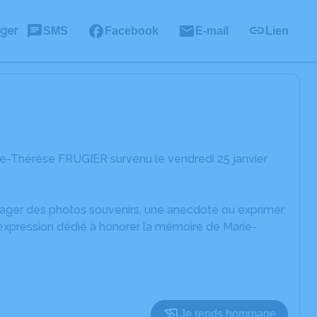
ager
SMS
Facebook
E-mail
Lien
ie-Thérèse FRUGIER survenu le vendredi 25 janvier
rtager des photos souvenirs, une anecdote ou exprimer
'expression dédié à honorer la mémoire de Marie-
Je rends hommage