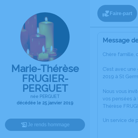
Faire-part
Message de 
Chère famille, 
Marie-Thérèse
C’est avec une
FRUGIER-
2019 à St Germa
PERGUET
Nous vous invit
née PERGUET
vos pensées à t
décédée le 25 janvier 2019
Thérèse FRUGI
Un service de 
Je rends hommage