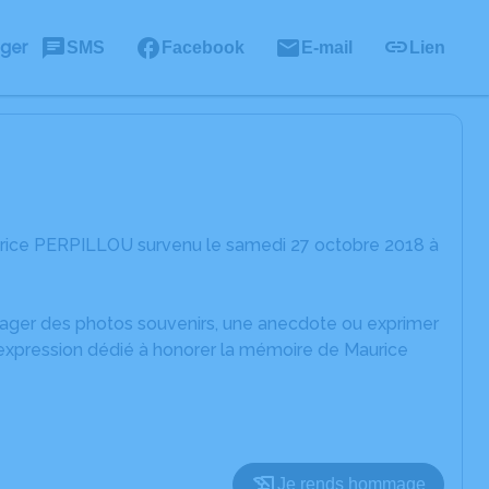
ager
SMS
Facebook
E-mail
Lien
urice PERPILLOU survenu le samedi 27 octobre 2018 à
rtager des photos souvenirs, une anecdote ou exprimer
'expression dédié à honorer la mémoire de Maurice
Je rends hommage