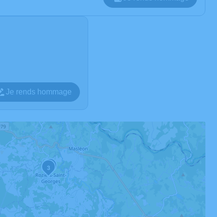
Je rends hommage
2
3