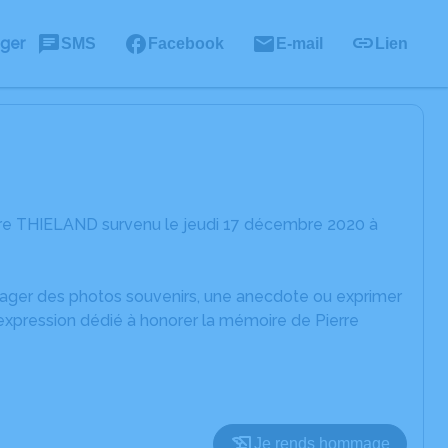
ager
SMS
Facebook
E-mail
Lien
rre THIELAND survenu le jeudi 17 décembre 2020 à
rtager des photos souvenirs, une anecdote ou exprimer
'expression dédié à honorer la mémoire de Pierre
Je rends hommage