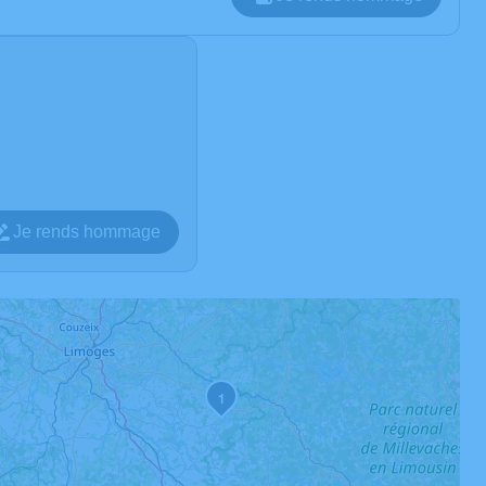
Je rends hommage
1