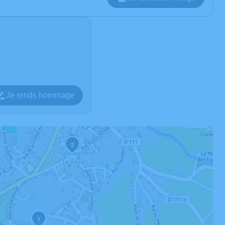
Je rends hommage
2
1