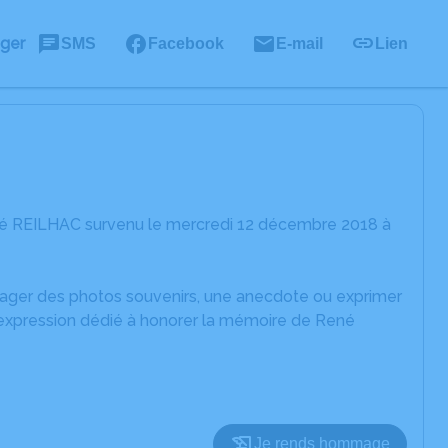
ager
SMS
Facebook
E-mail
Lien
né REILHAC survenu le mercredi 12 décembre 2018 à
rtager des photos souvenirs, une anecdote ou exprimer
d'expression dédié à honorer la mémoire de René
Je rends hommage