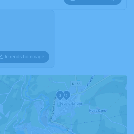
Je rends hommage
3
2