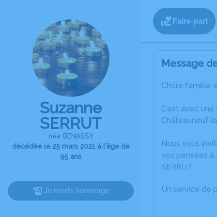
Faire-part
Message de 
Chère famille, 
Suzanne
C’est avec une
SERRUT
Châteauneuf la
née BENASSY
Nous vous invit
décédée le 25 mars 2021 à l'âge de
vos pensées à 
95 ans
SERRUT.
Un service de 
Je rends hommage