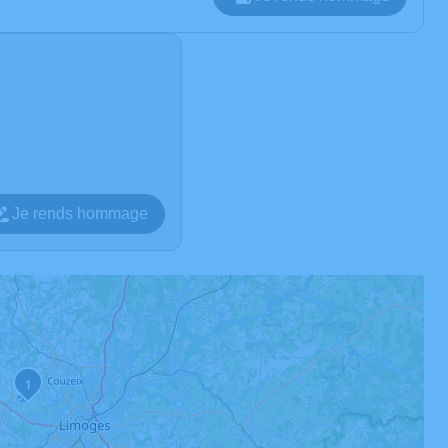
Je rends hommage
1