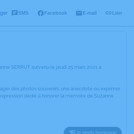
ager
SMS
Facebook
E-mail
Lien
anne SERRUT survenu le jeudi 25 mars 2021 à
rtager des photos souvenirs, une anecdote ou exprimer
d'expression dédié à honorer la mémoire de Suzanne
Je rends hommage