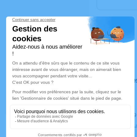
Déroulé de
Le lundi 
Crématoriu