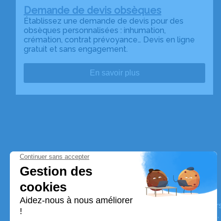
Demande de devis obsèques
Établissez une demande de devis pour des
obsèques personnalisées : inhumation,
crémation, contrat prévoyance… Devis en ligne
gratuit et sans engagement.
En savoir plus
Pompes Funèbres Labonne
Nos équipes vous aident à honorer la mémoire de la pe
perpétuer son souvenir dans le respect de ses volontés,