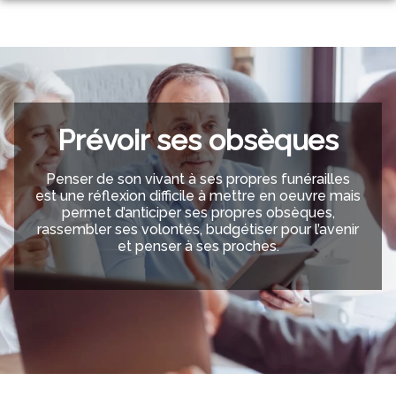
Aller
au
NOS SERVICES
contenu
NOTRE AGENCE
ORGANISER DES OBSÈQUES
ESPACES HOMMAGES
PRÉVOIR SES OBSÈQUES
Prévoir ses obsèques
MONUMENTS FUNÉRAIRES
Penser de son vivant à ses propres funérailles
est une réflexion difficile à mettre en oeuvre mais
SERVICES AUX FAMILLES
permet d’anticiper ses propres obsèques,
rassembler ses volontés, budgétiser pour l’avenir
et penser à ses proches.