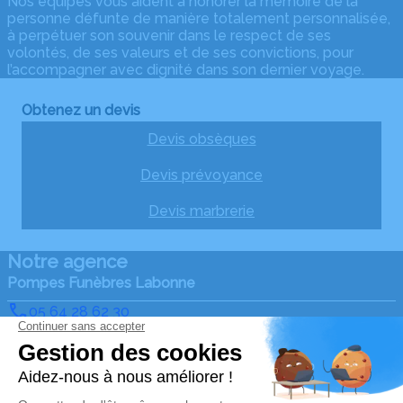
Nos équipes vous aident à honorer la mémoire de la
personne défunte de manière totalement personnalisée,
à perpétuer son souvenir dans le respect de ses
volontés, de ses valeurs et de ses convictions, pour
l’accompagner avec dignité dans son dernier voyage.
Obtenez un devis
Devis obsèques
Devis prévoyance
Devis marbrerie
Notre agence
Pompes Funèbres Labonne
05 64 28 62 30
pflabonne@gmail.com
4 Route de la Forêt – 87130 – Châteauneuf-la-Forêt
4.9/5 – 73 avis
Nos Services
Liens utiles