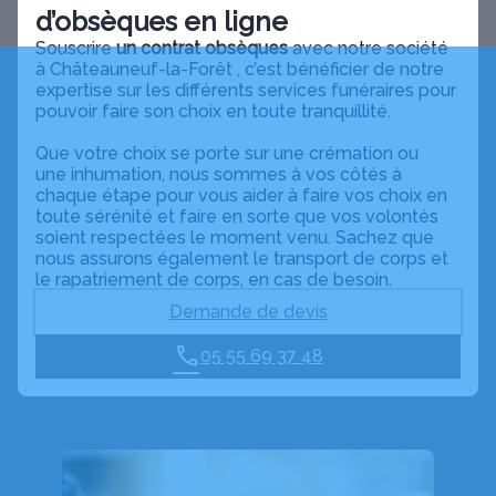
d’obsèques en ligne
Souscrire
un contrat obsèques
avec notre société
à
Châteauneuf-la-Forêt
, c’est bénéficier de notre
expertise sur les différents services funéraires pour
pouvoir faire son choix en toute tranquillité.
Que votre choix se porte sur une crémation ou
une inhumation, nous sommes à vos côtés à
chaque étape pour vous aider à faire vos choix en
toute sérénité et faire en sorte que vos volontés
soient respectées le moment venu. Sachez que
nous assurons également le transport de corps et
le rapatriement de corps, en cas de besoin.
Demande de devis
05 55 69 37 48