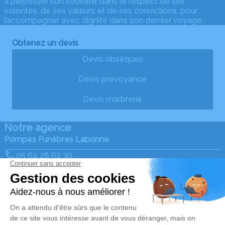
à perpétuer son souvenir dans le respect de ses
volontés, de ses valeurs et de ses convictions, pour
l’accompagner avec dignité dans son dernier voyage.
Obtenez un devis
Devis obsèques
Devis prévoyance
Devis marbrerie
Notre agence
Pompes Funèbres Labonne
05 64 28 62 30
pflabonne@gmail.com
4 Route de la Forêt - 87130 - Châteauneuf-la-Forêt
4.9/5 - 73 avis
Nos Services
Liens utiles
Organiser des obsèques
Avis de décès