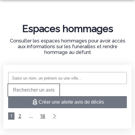
NOS SERVICES
NOTRE AGENCE
ORGANISER DES OBSÈQUES
Espaces hommages
ESPACES HOMMAGES
PRÉVOIR SES OBSÈQUES
Consulter les espaces hommages pour avoir accès
aux informations sur les funérailles et rendre
hommage au défunt
MONUMENTS FUNÉRAIRES
SERVICES AUX FAMILLES
Rechercher un avis
Créer une alerte avis de décès
1
2
…
18