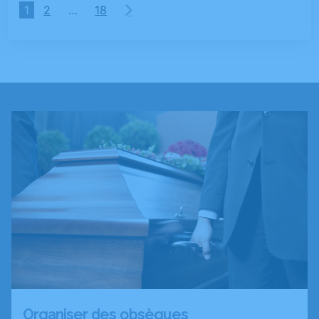
1
2
…
18
Organiser des obsèques