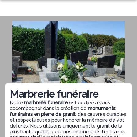
Aller
au
NOS SERVICES
contenu
NOTRE AGENCE
ORGANISER DES OBSÈQUES
ESPACES HOMMAGES
PRÉVOIR SES OBSÈQUES
MONUMENTS FUNÉRAIRES
SERVICES AUX FAMILLES
Marbrerie funéraire
Notre
marbrerie funéraire
est dédiée à vous
accompagner dans la création de
monuments
funéraires en pierre de granit
, des œuvres durables
et respectueuses pour honorer la mémoire de vos
défunts. Nous utilisons uniquement le granit de la
plus haute qualité pour nos monuments funéraires,