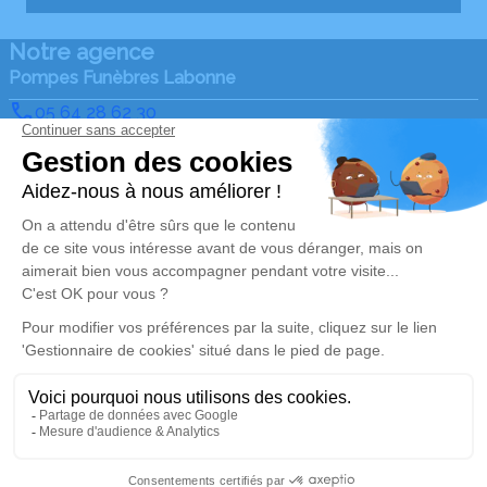
Notre agence
Pompes Funèbres Labonne
05 64 28 62 30
pflabonne@gmail.com
4 Route de la Forêt – 87130 – Châteauneuf-la-Forêt
4.9/5 – 73 avis
Nos Services
Liens utiles
Organiser des obsèques
Avis de décès
Monuments funéraires
Demande de rendez-vous
en agence
Services aux familles
Nos réseaux sociaux
Mentions légales
Politique de traitement des données personnelles
Politique d’utilisation des cookies
Gestionnaire de cookies
Zone d'intervention