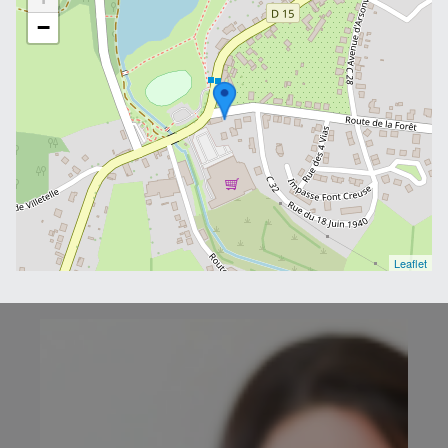
−
Leaflet