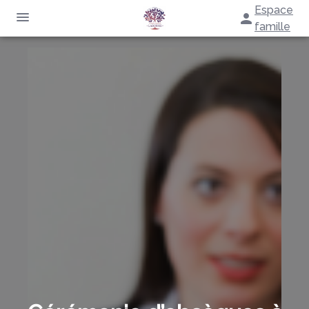
Espace
famille
NOS SERVICES
NOTRE AGENCE
ORGANISER DES OBSÈQUES
ESPACES HOMMAGES
PRÉVOIR SES OBSÈQUES
MONUMENTS FUNÉRAIRES
SERVICES AUX FAMILLES