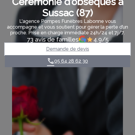
Cérémonie d’obsèques à
Sussac (87)
L'agence Pompes Funèbres Labonne vous
accompagne et vous soutient pour gérer la perte d’un
proche. Prise en charge immédiate 24h/24 et 7j/7.
73 avis de familles
4.9/5
Demande de devis
05 64 28 62 30