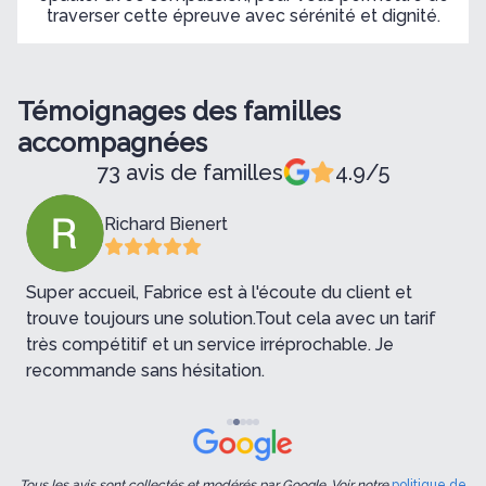
traverser cette épreuve avec sérénité et dignité.
Témoignages des familles
accompagnées
73 avis de familles
4.9/5
Richard Bienert
Super accueil, Fabrice est à l'écoute du client et
Merci à
trouve toujours une solution.Tout cela avec un tarif
e
très compétitif et un service irréprochable. Je
s
recommande sans hésitation.
d
Tous les avis sont collectés et modérés par Google. Voir notre
politique de