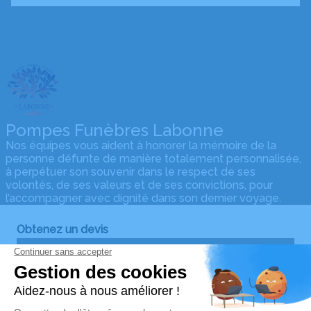
Pompes Funèbres Labonne
Nos équipes vous aident à honorer la mémoire de la
personne défunte de manière totalement personnalisée,
à perpétuer son souvenir dans le respect de ses
volontés, de ses valeurs et de ses convictions, pour
l’accompagner avec dignité dans son dernier voyage.
Obtenez un devis
Devis obsèques
Devis prévoyance
Devis marbrerie